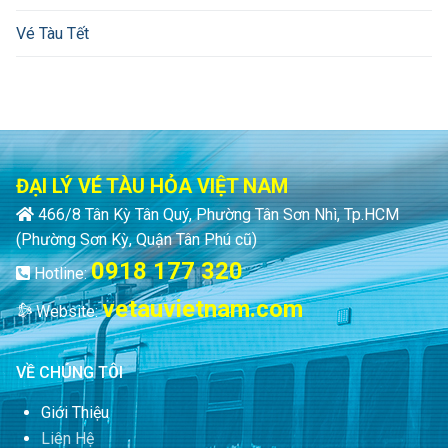
Vé Tàu Tết
ĐẠI LÝ VÉ TÀU HỎA VIỆT NAM
466/8 Tân Kỳ Tân Quý, Phường Tân Sơn Nhì, Tp.HCM
(Phường Sơn Kỳ, Quận Tân Phú cũ)
0918 177 320
Hotline:
vetauvietnam.com
Website:
VỀ CHÚNG TÔI
Giới Thiệu
Liên Hệ