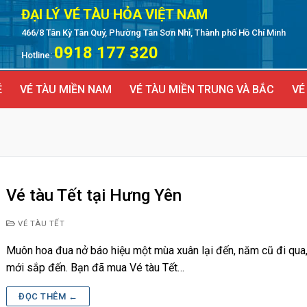
ĐẠI LÝ VÉ TÀU HỎA VIỆT NAM
466/8 Tân Kỳ Tân Quý, Phường Tân Sơn Nhì, Thành phố Hồ Chí Minh
0918 177 320
Hotline:
Ẻ
VÉ TÀU MIỀN NAM
VÉ TÀU MIỀN TRUNG VÀ BẮC
VÉ
Vé tàu Tết tại Hưng Yên
VÉ TÀU TẾT
Muôn hoa đua nở báo hiệu một mùa xuân lại đến, năm cũ đi qua
mới sắp đến. Bạn đã mua Vé tàu Tết…
ĐỌC THÊM ←