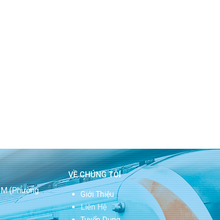
VỀ CHÚNG TÔI
HCM
(Phường
Giới Thiệu
Liên Hệ
Tuyển Dụng