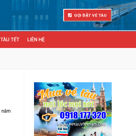
GỌI ĐẶT VÉ TÀU
 TÀU TẾT
LIÊN HỆ
, năm