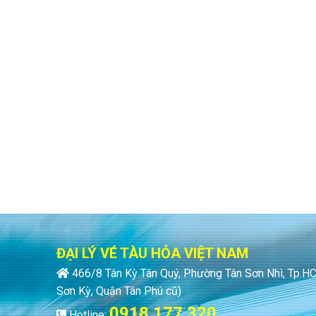
ĐẠI LÝ VÉ TÀU HỎA VIỆT NAM
466/8 Tân Kỳ Tân Quý, Phường Tân Sơn Nhì, Tp.
Sơn Kỳ, Quận Tân Phú cũ)
0918 177 320
Hotline: