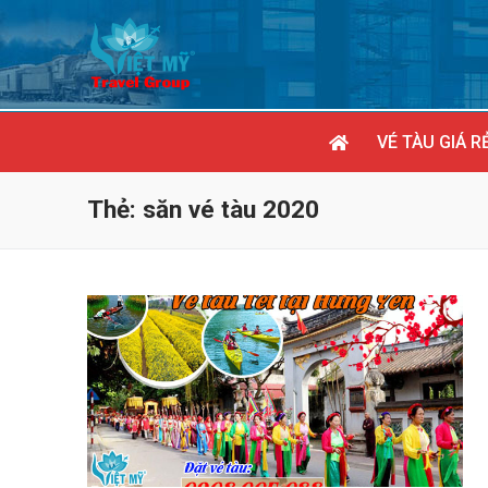
Chuyển
đến
nội
dung
VÉ TÀU GIÁ R
Thẻ:
săn vé tàu 2020