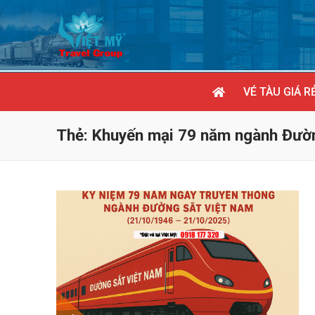
Chuyển
đến
nội
dung
VÉ TÀU GIÁ R
Thẻ:
Khuyến mại 79 năm ngành Đườ