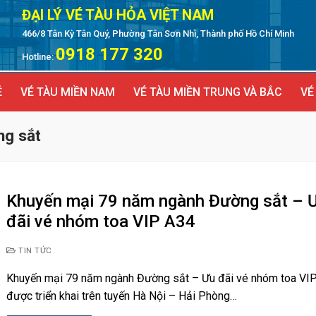
ĐẠI LÝ VÉ TÀU HỎA VIỆT NAM
466/8 Tân Kỳ Tân Quý, Phường Tân Sơn Nhì, Thành phố Hồ Chí Minh
0918 177 320
Hotline:
Ẻ
VÉ TÀU MIỀN NAM
VÉ TÀU MIỀN TRUNG VÀ BẮC
VÉ
ng sắt
Khuyến mại 79 năm ngành Đường sắt – 
đãi vé nhóm toa VIP A34
TIN TỨC
Khuyến mại 79 năm ngành Đường sắt – Ưu đãi vé nhóm toa VI
được triển khai trên tuyến Hà Nội – Hải Phòng…