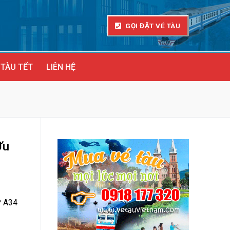
GỌI ĐẶT VÉ TÀU
 TÀU TẾT
LIÊN HỆ
Ưu
P A34