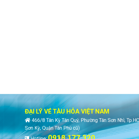
ĐẠI LÝ VÉ TÀU HỎA VIỆT NAM
466/8 Tân Kỳ Tân Quý, Phường Tân Sơn Nhì, Tp.
Sơn Kỳ, Quận Tân Phú cũ)
0918 177 320
Hotline: