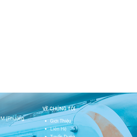
VỀ CHÚNG TÔI
HCM
(Phường
Giới Thiệu
Liên Hệ
Tuyển Dụng