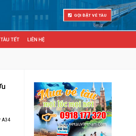
GỌI ĐẶT VÉ TÀU
 TÀU TẾT
LIÊN HỆ
Ưu
P A34