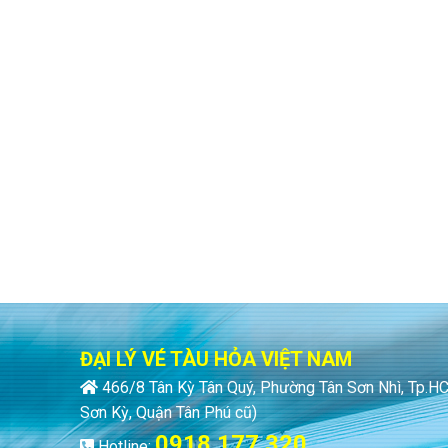
ĐẠI LÝ VÉ TÀU HỎA VIỆT NAM
466/8 Tân Kỳ Tân Quý, Phường Tân Sơn Nhì, Tp.
Sơn Kỳ, Quận Tân Phú cũ)
0918 177 320
Hotline: