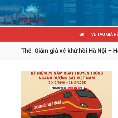
Chuyển
đến
nội
dung
VÉ TÀU GIÁ R
Thẻ:
Giảm giá vé khứ hồi Hà Nội – 