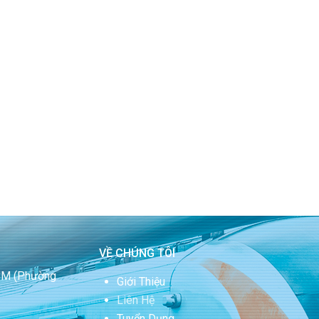
VỀ CHÚNG TÔI
HCM
(Phường
Giới Thiệu
Liên Hệ
Tuyển Dụng