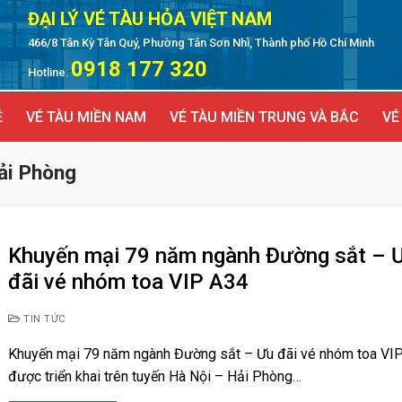
ĐẠI LÝ VÉ TÀU HỎA VIỆT NAM
466/8 Tân Kỳ Tân Quý, Phường Tân Sơn Nhì, Thành phố Hồ Chí Minh
0918 177 320
Hotline:
Ẻ
VÉ TÀU MIỀN NAM
VÉ TÀU MIỀN TRUNG VÀ BẮC
VÉ
Hải Phòng
Khuyến mại 79 năm ngành Đường sắt – 
đãi vé nhóm toa VIP A34
TIN TỨC
Khuyến mại 79 năm ngành Đường sắt – Ưu đãi vé nhóm toa VI
được triển khai trên tuyến Hà Nội – Hải Phòng…