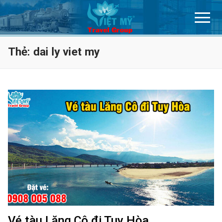
Chuyển
đến
nội
dung
Thẻ:
dai ly viet my
Vé tàu Lăng Cô đi Tuy Hòa