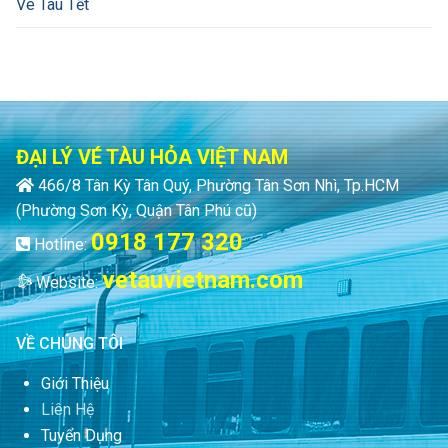
Vé Tàu Tết
ĐẠI LÝ VÉ TÀU HỎA VIỆT NAM
466/8 Tân Kỳ Tân Quý, Phường Tân Sơn Nhì, Tp.HCM
(Phường Sơn Kỳ, Quận Tân Phú cũ)
0918 177 320
Hotline:
vetauvietnam.com
Website:
VỀ CHÚNG TÔI
Giới Thiệu
Liên Hệ
Tuyển Dụng