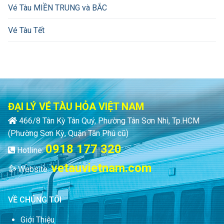
Vé Tàu MIỀN TRUNG và BẮC
Vé Tàu Tết
ĐẠI LÝ VÉ TÀU HỎA VIỆT NAM
466/8 Tân Kỳ Tân Quý, Phường Tân Sơn Nhì, Tp.HCM
(Phường Sơn Kỳ, Quận Tân Phú cũ)
0918 177 320
Hotline:
vetauvietnam.com
Website:
VỀ CHÚNG TÔI
Giới Thiệu