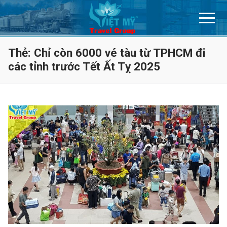
Chuyển
đến
nội
dung
Thẻ:
Chỉ còn 6000 vé tàu từ TPHCM đi
các tỉnh trước Tết Ất Tỵ 2025