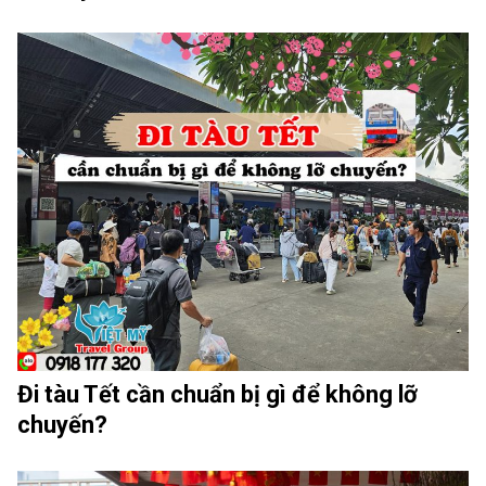
Đi tàu Tết cần chuẩn bị gì để không lỡ
chuyến?