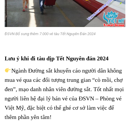
ĐSVN Bổ sung thêm 7.000 vé tàu Tết Nguyên Đán 2024
ĐSVN Bổ sung thêm 7.000 vé
tàu Tết
Lưu ý khi đi tàu dịp Tết Nguyên đán 2024
Ngành Đường sắt khuyến cáo người dân không
mua vé qua các đối tượng trung gian “cò mồi, chợ
đen”, mạo danh nhân viên đường sắt. Tốt nhất mọi
người liên hệ đại lý bán vé của ĐSVN –
Phòng vé
Việt Mỹ
, đặc biệt có thể ghé cơ sở làm việc để
thêm phần yên tâm!