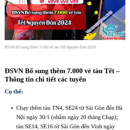
ĐSVN Bổ sung thêm 7.000 vé tàu Tết Nguyên Đán 2024
ĐSVN Bổ sung thêm 7.000 vé
tàu Tết
ĐSVN Bổ sung thêm 7.000 vé tàu Tết –
Thông tin chi tiết các tuyến
Cụ thể:
Chạy thêm tàu TN4, SE24 từ Sài Gòn đến Hà
Nội ngày 30/1 (nhằm ngày 20 tháng Chạp);
tàu SE14, SE16 từ Sài Gòn đến Vinh ngày