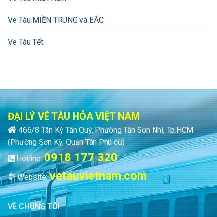
Vé Tàu MIỀN TRUNG và BẮC
Vé Tàu Tết
ĐẠI LÝ VÉ TÀU HỎA VIỆT NAM
466/8 Tân Kỳ Tân Quý, Phường Tân Sơn Nhì, Tp.HCM
(Phường Sơn Kỳ, Quận Tân Phú cũ)
0918 177 320
Hotline:
vetauvietnam.com
Website:
VỀ CHÚNG TÔI