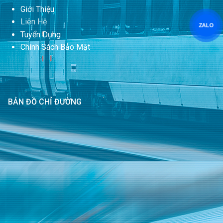
Giới Thiệu
Liên Hệ
ZALO
Tuyển Dụng
Chính Sách Bảo Mật
BẢN ĐỒ CHỈ ĐƯỜNG